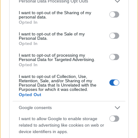
Personal Data Processing Opt Outs
services and may gather and store information including but
not limited to your visit or usage behaviour. You may click to
I want to opt-out of the Sharing of my
personal data.
grant or deny consent to Google and its third-party tags to
Opted In
use your data for below specified purposes in below Google
consent section.
I want to opt-out of the Sale of my
Personal Data.
Opted In
I want to opt-out of processing my
Personal Data for Targeted Advertising.
Opted In
I want to opt-out of Collection, Use,
Retention, Sale, and/or Sharing of my
Personal Data that Is Unrelated with the
Purposes for which it was collected.
Opted Out
3 dolog, amit a klienseimtől
Google consents
tanultam
I want to allow Google to enable storage
related to advertising like cookies on web or
R.A.ZS.
•
2021. június 03.
0
device identifiers in apps.