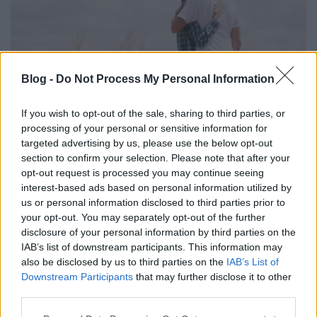
Blog -
Do Not Process My Personal Information
If you wish to opt-out of the sale, sharing to third parties, or
processing of your personal or sensitive information for
targeted advertising by us, please use the below opt-out
Megbocsátás
section to confirm your selection. Please note that after your
opt-out request is processed you may continue seeing
R.A.ZS.
•
2021. október 04.
0
interest-based ads based on personal information utilized by
us or personal information disclosed to third parties prior to
your opt-out. You may separately opt-out of the further
Nagyon sokan beszélnek, számtalan platformon, a
disclosure of your personal information by third parties on the
megbocsátásról. Arra bíztatnak, hogy bocsássunk
IAB’s list of downstream participants. This information may
meg annak, aki megbántott és engedjük el a
also be disclosed by us to third parties on the
IAB’s List of
haragot, mert az csak minket mérgez. Ezzel a
Downstream Participants
that may further disclose it to other
gondolattal teljesen egyetértek. Viszont az zavaróan
third parties.
hat, hogy olykor annyira vehemensen puffogtatják
ezt a…
Please note that this website/app uses one or more Google