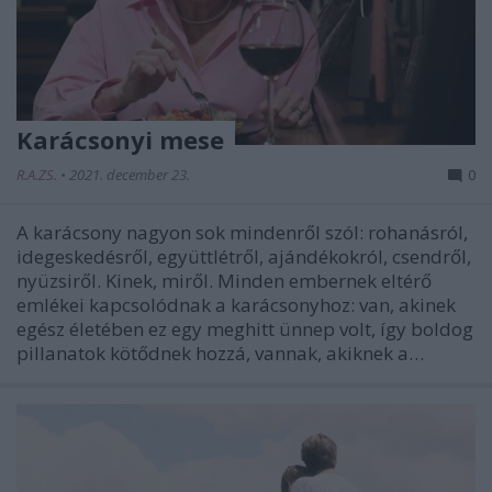
Karácsonyi mese
R.A.ZS.
•
2021. december 23.
0
A karácsony nagyon sok mindenről szól: rohanásról,
idegeskedésről, együttlétről, ajándékokról, csendről,
nyüzsiről. Kinek, miről. Minden embernek eltérő
emlékei kapcsolódnak a karácsonyhoz: van, akinek
egész életében ez egy meghitt ünnep volt, így boldog
pillanatok kötődnek hozzá, vannak, akiknek a…