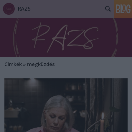
RAZS
Címkék
»
megküzdés