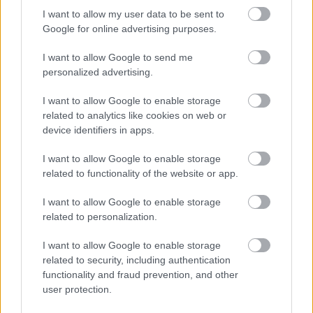
Mikor valaki kimondja, hogy „Pszichológushoz
I want to allow my user data to be sent to
járok.”, nagyon sok féle reakciót kaphat válaszként.
Google for online advertising purposes.
Létezik az a vélekedés, hogy ez ciki, mert biztosan
I want to allow Google to send me
valami hatalmas baj van azzal, aki pszichológushoz
personalized advertising.
fordul, lehet, hogy őrült. Viszont olyan is van, aki erre
azt mondja, hogy ez egy baromi bátor és…
I want to allow Google to enable storage
related to analytics like cookies on web or
device identifiers in apps.
I want to allow Google to enable storage
related to functionality of the website or app.
I want to allow Google to enable storage
related to personalization.
I want to allow Google to enable storage
related to security, including authentication
functionality and fraud prevention, and other
user protection.