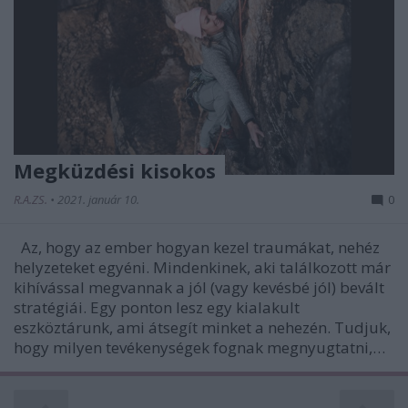
Megküzdési kisokos
R.A.ZS.
•
2021. január 10.
0
Az, hogy az ember hogyan kezel traumákat, nehéz
helyzeteket egyéni. Mindenkinek, aki találkozott már
kihívással megvannak a jól (vagy kevésbé jól) bevált
stratégiái. Egy ponton lesz egy kialakult
eszköztárunk, ami átsegít minket a nehezén. Tudjuk,
hogy milyen tevékenységek fognak megnyugtatni,…