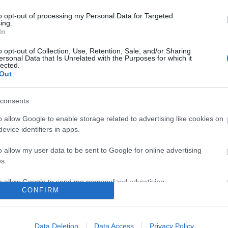
dán FM 
to opt-out of processing my Personal Data for Targeted
21-ik W
ing.
TOVÁBB OLVASOM
élőpont
In
sakk-me
o opt-out of Collection, Use, Retention, Sale, and/or Sharing
ersonal Data that Is Unrelated with the Purposes for which it
lected.
AGÁNY
PSZICHOLÓGIA
EGYEDÜLLÉT
RAZS
Out
ARCH
consents
2026 feb
2021 de
o allow Google to enable storage related to advertising like cookies on
2021 no
evice identifiers in apps.
2021 ok
2021 sz
o allow my user data to be sent to Google for online advertising
2021 au
s.
2021 jú
2021 ápr
to allow Google to send me personalized advertising.
2021 ja
CONFIRM
2020 de
2020 no
o allow Google to enable storage related to analytics like cookies on
2020 ok
evice identifiers in apps.
Tovább
..
Data Deletion
Data Access
Privacy Policy