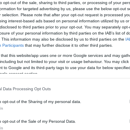
to opt-out of the sale, sharing to third parties, or processing of your per
TOVÁBB OLVASOM
R.A.ZS.:
formation for targeted advertising by us, please use the below opt-out s
összetet
fejlődni 
r selection. Please note that after your opt-out request is processed y
eing interest-based ads based on personal information utilized by us or
CÍMK
disclosed to third parties prior to your opt-out. You may separately opt-
AGÁNY
PSZICHOLÓGIA
MEGKÜZDÉS
ÖNISMERET
losure of your personal information by third parties on the IAB’s list of
abúzus
. This information may also be disclosed by us to third parties on the
IA
(
1
)
egyed
(
6
)
felnő
Participants
that may further disclose it to other third parties.
konflikt
 that this website/app uses one or more Google services and may gath
leválás
(
(
5
)
mér
including but not limited to your visit or usage behaviour. You may click 
párkapcs
BEN A SZABADSÁG
 to Google and its third-party tags to use your data for below specifi
rosszind
ogle consent section.
temper
Címkefe
nt a borban az igazság. Örökérvényű bölcsességek.
, hogy vágyunk egy társra, teljesen természetes.
l Data Processing Opt Outs
yanakkor vannak olyan időszakok az ember
BLOG
etében – kinek hosszabbak, kinek rövidebbek-,
o opt-out of the Sharing of my personal data.
LIVE! -
ikor nem vagyunk párkapcsolatban, hanem egyedül
In
2026 (U
gyunk. Az egyedüllét magában hordoz sok kihívást.
2026. a
Eredmén
o opt-out of the Sale of my Personal Data.
junior s
In
(FIDE: 2