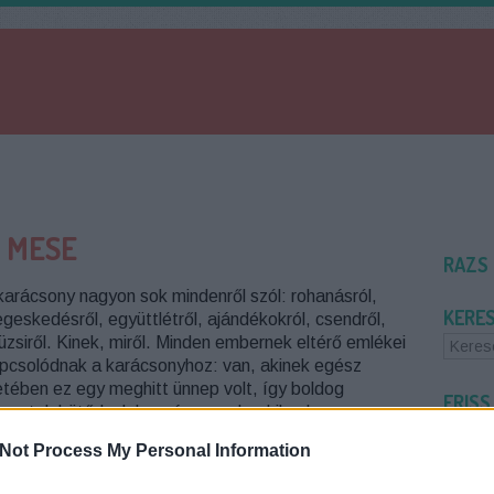
 MESE
RAZS
karácsony nagyon sok mindenről szól: rohanásról,
KERE
egeskedésről, együttlétről, ajándékokról, csendről,
üzsiről. Kinek, miről. Minden embernek eltérő emlékei
pcsolódnak a karácsonyhoz: van, akinek egész
etében ez egy meghitt ünnep volt, így boldog
FRISS
llanatok kötődnek hozzá, vannak, akiknek a…
Leylandi
tudomány
Not Process My Personal Information
átlag...
(
5+1 JEL