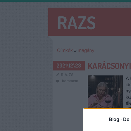
RAZS
Címkék
»
magány
KARÁCSONYI
2021\12\23
R.A.ZS.
A 
komment
id
ny
ka
él
pi
Blog -
Do 