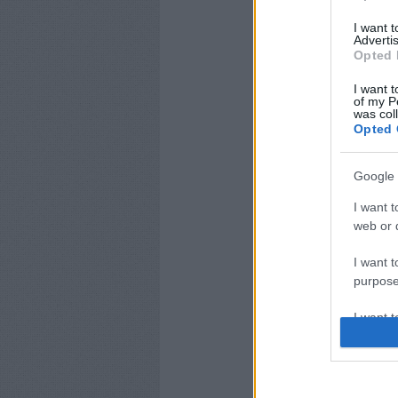
I want 
Advertis
Opted 
I want t
of my P
was col
CÍMKÉK:
SZABADSÁG
M
Opted 
Google 
I want t
web or d
I want t
purpose
I want 
I want t
web or d