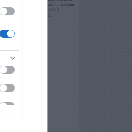
ellenfelét - A Hölgyek mezőnyében a starlistán
CM Sipos Stefánia (FIDE: 2041) 1612
os riválisával szemben szerzett…
ster.blog.hu
ÍVUM
ruár
(
1
)
cember
(
1
)
vember
(
1
)
tóber
(
1
)
eptember
(
1
)
gusztus
(
1
)
nius
(
1
)
ilis
(
1
)
nuár
(
3
)
cember
(
2
)
vember
(
1
)
tóber
(
1
)
.