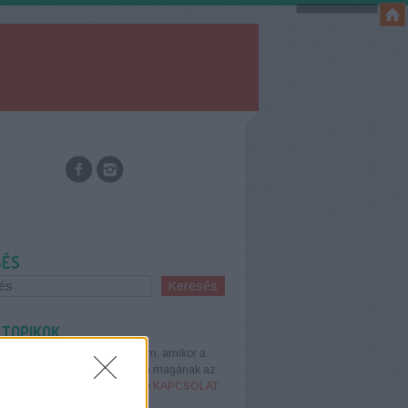
SÉS
 TOPIKOK
:
Ezt az új divatot annyira bírom, amikor a
os kategóriákat újra feltalálja magának az
2020.08.28. 15:42
)
MÉRGEZŐ KAPCSOLAT
E