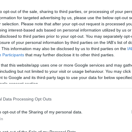
TOVÁBB OLVASOM
R.A.ZS.:
összetet
to opt-out of the sale, sharing to third parties, or processing of your per
fejlődni 
formation for targeted advertising by us, please use the below opt-out s
r selection. Please note that after your opt-out request is processed y
CÍMK
ICHOLÓGIA
MEGKÜZDÉS
KÖTŐDÉS
ELENGEDÉS
eing interest-based ads based on personal information utilized by us or
TKOR
RAZS
abúzus
disclosed to third parties prior to your opt-out. You may separately opt-
(
1
)
egyed
losure of your personal information by third parties on the IAB’s list of
(
6
)
felnő
. This information may also be disclosed by us to third parties on the
IA
konflikt
Participants
that may further disclose it to other third parties.
leválás
(
(
5
)
mér
 that this website/app uses one or more Google services and may gath
párkapcs
MEGMENTÉS
including but not limited to your visit or usage behaviour. You may click 
rosszind
 to Google and its third-party tags to use your data for below specifi
temper
ltatlan kapcsolatokat?
Címkefe
ogle consent section.
 a jelenség sok mémalkotót megihletett már, amiről
BLOG
l Data Processing Opt Outs
 írni fogok. Olvastam egyszer valami olyasmit, hogy
A feszü
 projektet válassz, mikor párkapcsolatba kezdesz,
35 év m
o opt-out of the Sharing of my personal data.
nem társat. Gyakori jelenség, hogy meg akarjuk
A napok
nteni, változtatni a másikat. Az elején is láthatóak
In
Termina
 úgynevezett „red flagek”, a piros…
vettem 
Holy Mo
o opt-out of the Sale of my Personal Data.