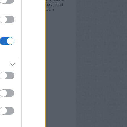
okozott nekünk. Nemcsak a zenéjük miatt,
mikor kiderült, hogy azt az extrém
ngot…
et.blog.hu
ÍVUM
ruár
(
1
)
cember
(
1
)
vember
(
1
)
tóber
(
1
)
eptember
(
1
)
gusztus
(
1
)
nius
(
1
)
ilis
(
1
)
nuár
(
3
)
cember
(
2
)
vember
(
1
)
tóber
(
1
)
.