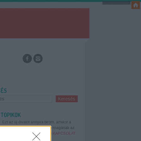
SÉS
 TOPIKOK
:
Ezt az új divatot annyira bírom, amikor a
os kategóriákat újra feltalálja magának az
2020.08.28. 15:42
)
MÉRGEZŐ KAPCSOLAT
E