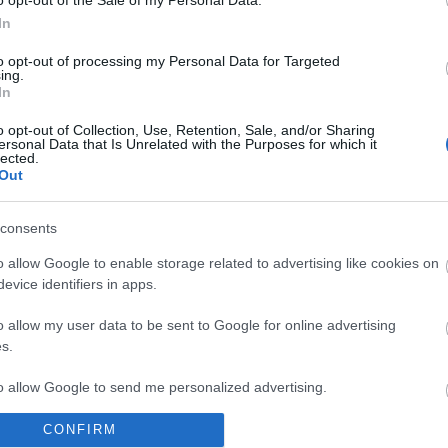
sokkot 
In
hanem a
énekha
TOVÁBB OLVASOM
to opt-out of processing my Personal Data for Targeted
acelbet
ing.
In
o opt-out of Collection, Use, Retention, Sale, and/or Sharing
TORSÁG
PÁRKAPCSOLAT
PSZICHOLÓGIA
KÖTŐDÉS
ersonal Data that Is Unrelated with the Purposes for which it
lected.
MÉRGEZŐ
FELNŐTTKOR
KONFLIKTUSKEZELÉS
ABÚZUS
Out
EHISZEM
ARCH
2026 feb
consents
2021 de
2021 no
o allow Google to enable storage related to advertising like cookies on
2021 ok
evice identifiers in apps.
2021 sz
IT A KLIENSEIMTŐL TANULTAM
2021 au
2021 jú
o allow my user data to be sent to Google for online advertising
2021 ápr
s.
kor valaki kimondja, hogy „Pszichológushoz járok.”,
2021 ja
gyon sok féle reakciót kaphat válaszként. Létezik az
2020 de
to allow Google to send me personalized advertising.
2020 no
vélekedés, hogy ez ciki, mert biztosan valami
2020 ok
talmas baj van azzal, aki pszichológushoz fordul,
Tovább
..
CONFIRM
o allow Google to enable storage related to analytics like cookies on
het, hogy őrült. Viszont olyan is van, aki erre azt