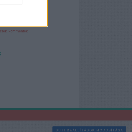
EK
ések
,
kommentek
ések
,
kommentek
B
SÜTI BEÁLLÍTÁSOK MÓDOSÍTÁSA