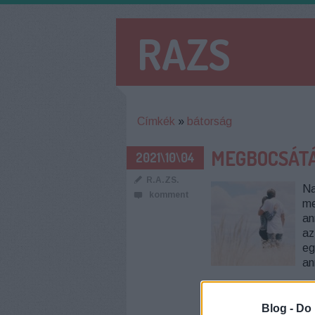
RAZS
Címkék
»
bátorság
MEGBOCSÁT
2021\10\04
R.A.ZS.
Na
komment
me
an
az
eg
an
Blog -
Do 