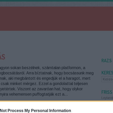
ÁS
RAZS
gyon sokan beszélnek, számtalan platformon, a
KERE
gbocsátásról. Arra bíztatnak, hogy bocsássunk meg
nak, aki megbántott és engedjük el a haragot, mert
 csak minket mérgez. Ezzel a gondolattal teljesen
yetértek. Viszont az zavaróan hat, hogy olykor
FRISS
nyira vehemensen puffogtatják ezt a…
Leylandi
tudomány
átlag...
(
Not Process My Personal Information
5+1 JEL