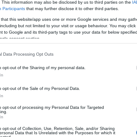
 a felnőtt élet és a valóság annál sokkal árnyaltabb,
. This information may also be disclosed by us to third parties on the
IA
tődési mintázatunk legyen.
Participants
that may further disclose it to other third parties.
 that this website/app uses one or more Google services and may gath
ttal, hogy ezek keveredhetnek, miközben él bennünk
including but not limited to your visit or usage behaviour. You may click 
ázat, nézzük meg együtt az egyes gyermekkori
 to Google and its third-party tags to use your data for below specifi
egjelenését felnőttkorban.
ogle consent section.
l Data Processing Opt Outs
o opt-out of the Sharing of my personal data.
In
o opt-out of the Sale of my Personal Data.
In
to opt-out of processing my Personal Data for Targeted
ing.
In
o opt-out of Collection, Use, Retention, Sale, and/or Sharing
ersonal Data that Is Unrelated with the Purposes for which it
lected.