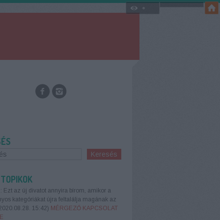
SÉS
 TOPIKOK
:
Ezt az új divatot annyira bírom, amikor a
os kategóriákat újra feltalálja magának az
2020.08.28. 15:42
)
MÉRGEZŐ KAPCSOLAT
E