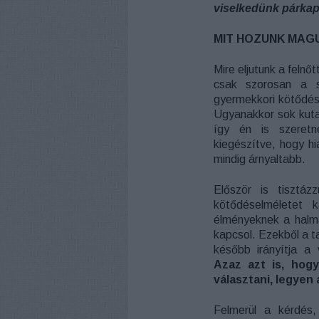
viselkedünk párka
MIT HOZUNK MAG
Mire eljutunk a felnő
csak szorosan a s
gyermekkori kötődésü
Ugyanakkor sok kuta
így én is szeretn
kiegészítve, hogy hi
mindig árnyaltabb.
Először is tisztá
kötődéselméletet 
élményeknek a halm
kapcsol. Ezekből a t
később irányítja a 
Azaz azt is, hog
választani, legyen 
Felmerül a kérdés,