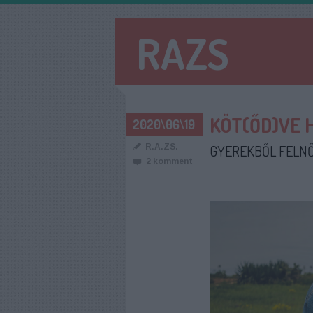
RAZS
KÖT(ŐD)VE 
2020\06\19
R.A.ZS.
GYEREKBŐL FELN
2
komment