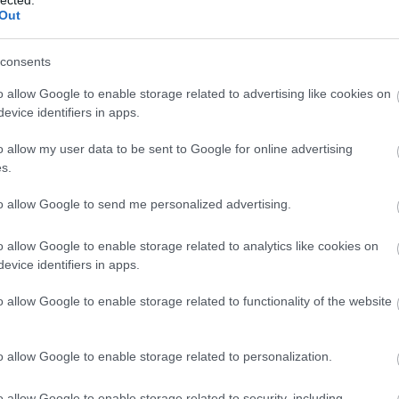
Out
és mintázata felnőttkorban:
ők képesek önállóságra, az önértékelésük megfelelő,
consents
rnyezetükben lévők igényeit, érzéseit, odafigyelőek,
dekes vizsgálati eredmény, hogy stresszhelyzetben
o allow Google to enable storage related to advertising like cookies on
ődő nők, szemben az elkerülő kötődésűekkel, több
evice identifiers in apps.
artnerüktől. A biztonságosan kötődő férfiak minél
társuk, annál inkább támogatták őket.
o allow my user data to be sent to Google for online advertising
s.
gy megküzdésként mások társaságát választják, a
to allow Google to send me personalized advertising.
et jól kezelik, nincsenek nagy érzelmi kilengéseik.
baráti és párkapcsolatuk van, barátságosak,
k a környezetükkel.
o allow Google to enable storage related to analytics like cookies on
evice identifiers in apps.
mintázata felnőttkorban:
o allow Google to enable storage related to functionality of the website
 távolságtartás jellemzi. Egy kutatás szerint
 ők elhúzódnak a partnerüktől, nem igényelnek
or szoronganak. Feszült párjuknak kevesebb
o allow Google to enable storage related to personalization.
tanak, mint a biztonságosan kötődők. Gyakran a
ga az elkerülés: nem gondolnak bele a helyzet
o allow Google to enable storage related to security, including