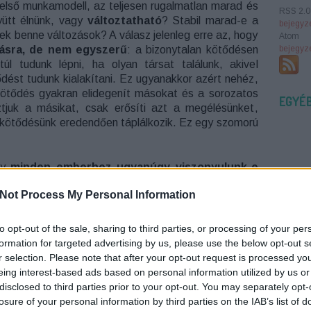
belső munkamodell, az teljesen rugalmatlan marad és
RSS 2.0
yütt élnünk, vagy
változtatható
? Stabil marad-e a
bejegyz
ek benne változások? A válasz jelenleg erre az, hogy
Atom
zásra, de nem egyszerű
: a bizonytalan kötődésen
bejegyz
 túl tudunk lépni, ha olyan társat találunk, akivel
dést tudunk kialakítani. Ez ugyanakkor azért nehéz,
kötődés gyakran elidegenít másokat és a sorozatos
EGYÉ
ztjuk a másikat, csak erősíti azt a megélésünket,
n kötődésünk eredendően táplálkozik. Ez egy szomorú
gy
minden emberhez ugyanúgy viszonyulunk-e
ünk-e, vagy rendelkezésünkre áll többféle mintázat
Not Process My Personal Information
ik, hogy bizony
képesek vagyunk többféleképpen
k oka lehet, hogy amennyiben két gondozó nevel
ző mintázatot alakítunk ki a két minket nevelővel
to opt-out of the sale, sharing to third parties, or processing of your per
lj csak bele abba, hogy hogyan kötődsz egyik vagy
formation for targeted advertising by us, please use the below opt-out s
 kollégáidhoz és a legjobb barátodhoz. Ugye, hogy
r selection. Please note that after your opt-out request is processed y
 különbség található tehát abban, hogy hogyan
eing interest-based ads based on personal information utilized by us or
z, csoportokhoz, barátokhoz, párokhoz az életünk
disclosed to third parties prior to your opt-out. You may separately opt-
ikus beállítódásunk”, egy tendenciánk, ami eredhet
losure of your personal information by third parties on the IAB’s list of