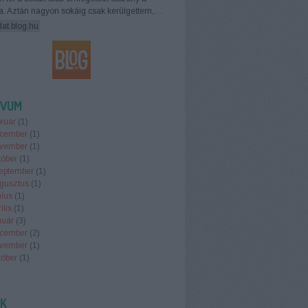
ra. Aztán nagyon sokáig csak kerülgettem,…
dat.blog.hu
ÍVUM
ruár
(
1
)
cember
(
1
)
vember
(
1
)
tóber
(
1
)
eptember
(
1
)
gusztus
(
1
)
nius
(
1
)
ilis
(
1
)
nuár
(
3
)
cember
(
2
)
vember
(
1
)
tóber
(
1
)
.
EK