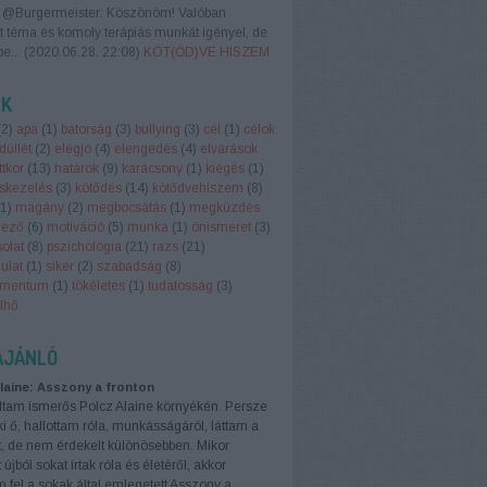
@Burgermeister: Köszönöm! Valóban
t téma és komoly terápiás munkát igényel, de
be...
(
2020.06.28. 22:08
)
KÖT(ŐD)VE HISZEM
ÉK
(
2
)
apa
(
1
)
bátorság
(
3
)
bullying
(
3
)
cél
(
1
)
célok
üllét
(
2
)
elégjó
(
4
)
elengedés
(
4
)
elvárások
ttkor
(
13
)
határok
(
9
)
karácsony
(
1
)
kiégés
(
1
)
uskezelés
(
3
)
kötődés
(
14
)
kötődvehiszem
(
8
)
1
)
magány
(
2
)
megbocsátás
(
1
)
megküzdés
gező
(
6
)
motiváció
(
5
)
munka
(
1
)
önismeret
(
3
)
olat
(
8
)
pszichológia
(
21
)
razs
(
21
)
ulat
(
1
)
siker
(
2
)
szabadság
(
8
)
amentum
(
1
)
tökéletes
(
1
)
tudatosság
(
3
)
lhő
AJÁNLÓ
laine: Asszony a fronton
tam ismerős Polcz Alaine környékén. Persze
i ő, hallottam róla, munkásságáról, láttam a
t, de nem érdekelt különösebben. Mikor
újból sokat írtak róla és életéről, akkor
m fel a sokak által emlegetett Asszony a