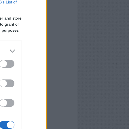
B’s List of
er and store
to grant or
ed purposes