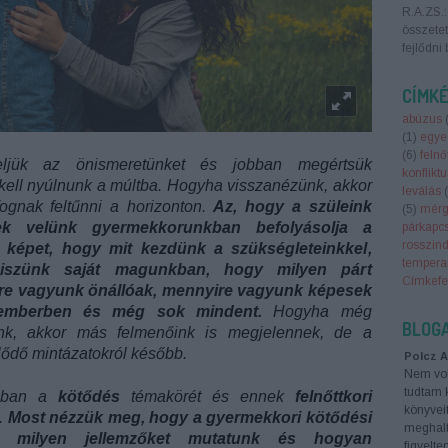
R.A.ZS.:
összetet
fejlődni 
CÍMK
abúzus
(
1
)
egyed
(
6
)
felnő
ljük az önismeretünket és jobban megértsük
konflikt
kell nyúlnunk a múltba. Hogyha visszanézünk, akkor
leválás
(
fognak feltűnni a horizonton.
Az, hogy a szüleink
(
5
)
mér
ek velünk gyermekkorunkban befolyásolja a
párkapcs
rosszind
t képet, hogy mit kezdünk a szükségleteinkkel,
temper
iszünk saját magunkban, hogy milyen párt
Címkefe
ire vagyunk önállóak, mennyire vagyunk képesek
 emberben és még sok mindent.
Hogyha még
BLOG
ünk, akkor más felmenőink is megjelennek, de a
lődő mintázatokról később.
Polcz A
Nem vol
tudtam k
omban a
kötődés
témakörét és ennek
felnőttkori
könyvei
e.
Most nézzük meg, hogy a gyermekkori kötődési
meghalt 
tt milyen jellemzőket mutatunk és hogyan
figyelte