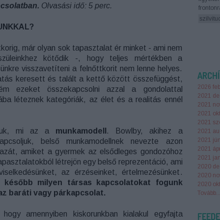
pcsolatban.
Olvasási idő: 5 perc.
fronton
szilvitu
UNKKAL?
ttkorig, már olyan sok tapasztalat ér minket - ami nem
züleinkhez kötődik -, hogy teljes mértékben a
nkre visszavetíteni a felnőttkorit nem lenne helyes.
ARCH
tás keresett és talált a kettő között összefüggést,
2026 feb
ém ezeket összekapcsolni azzal a gondolattal
2021 de
ába léteznek kategóriák, az élet és a realitás ennél
2021 no
2021 ok
2021 sz
zzuk, mi az a
munkamodell
. Bowlby, akihez a
2021 au
2021 jú
kapcsoljuk, belső munkamodellnek nevezte azon
2021 ápr
azát, amiket a gyermek az elsődleges gondozóhoz
2021 ja
apasztalatokból létrejön egy belső reprezentáció, ami
2020 de
viselkedésünket, az érzéseinket, értelmezésünket.
2020 no
y később milyen társas kapcsolatokat fogunk
2020 ok
az baráti vagy párkapcsolat.
Tovább
..
 hogy amennyiben kiskorunkban kialakul egyfajta
FEED