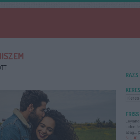
HISZEM
ŐTT
RAZS
KERE
FRISS
Leylandi
tudomány
átlag...
(
5+1 JEL