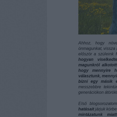
Ahhoz, hogy növe
önmagunkat, vissza 
először a szüleink 
hogyan viselkedt
magunkról alkotot
hogy mennyire h
választunk, menny
bízni egy másik
messzebbre tekint
generációkon átörök
Első blogsorozat
hatásait
járjuk körb
mintázatunk mia