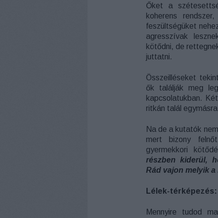
Őket a szétesettsé
koherens rendszer,
feszültségüket nehe
agresszívak leszn
kötődni, de rettegnek
juttatni.
Összeilléseket teki
ők találják meg le
kapcsolatukban. Két
ritkán talál egymásr
Na de a kutatók nem
mert bizony felnő
gyermekkori kötődé
részben kiderül, 
Rád vajon melyik a
Lélek-térképezés:
Mennyire tudod ma