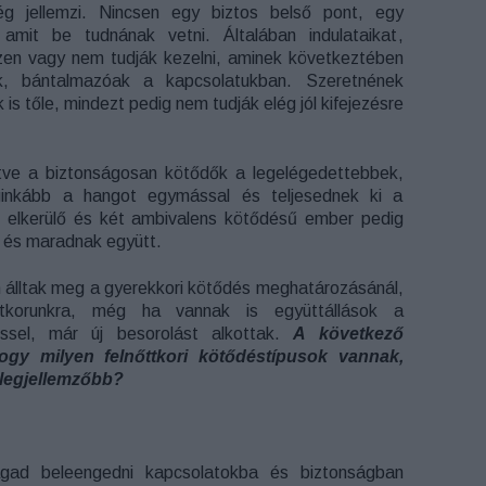
g jellemzi. Nincsen egy biztos belső pont, egy
 amit be tudnának vetni. Általában indulataikat,
zen vagy nem tudják kezelni, aminek következtében
ek, bántalmazóak a kapcsolatukban. Szeretnének
 is tőle, mindezt pedig nem tudják elég jól kifejezésre
ntve a biztonságosan kötődők a legelégedettebbek,
ginkább a hangot egymással és teljesednek ki a
 elkerülő és két ambivalens kötődésű ember pedig
a és maradnak együtt.
 álltak meg a gyerekkori kötődés meghatározásánál,
ttkorunkra, még ha vannak is együttállások a
ssel, már új besorolást alkottak.
A következő
hogy milyen felnőttkori kötődéstípusok vannak,
 legjellemzőbb?
gad beleengedni kapcsolatokba és biztonságban